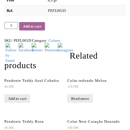
Peso
6,9 gr
Ref.
PEFL001D
Quantity
Add to cart
SKU:
PEFL001D
Category:
Colares
Related
products
Pendente Teddy Azul Cobalto
Colar redondo Melon
46.00
€
110.00
€
Add to cart
Read more
Pendente Teddy Rosa
Colar Nest Coração Dourado
46.00
€
100.00
€