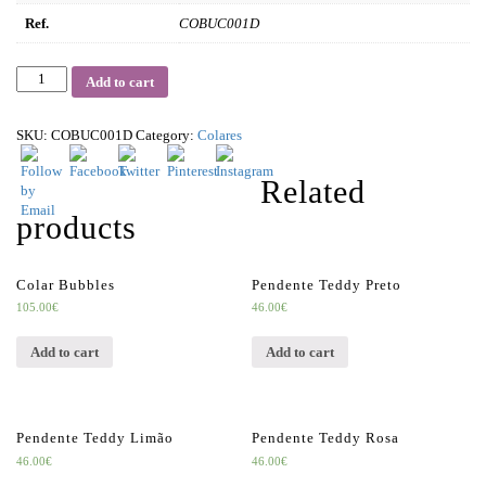
Ref.
COBUC001D
Quantity
Add to cart
SKU:
COBUC001D
Category:
Colares
Related
products
Colar Bubbles
Pendente Teddy Preto
105.00
€
46.00
€
Add to cart
Add to cart
Pendente Teddy Limão
Pendente Teddy Rosa
46.00
€
46.00
€