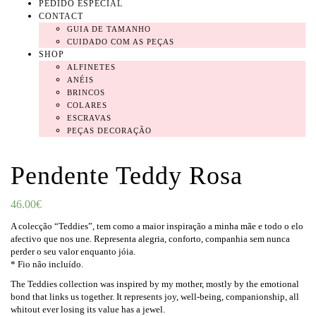
PEDIDO ESPECIAL
CONTACT
GUIA DE TAMANHO
CUIDADO COM AS PEÇAS
SHOP
ALFINETES
ANÉIS
BRINCOS
COLARES
ESCRAVAS
PEÇAS DECORAÇÃO
Pendente Teddy Rosa
46.00
€
A colecção “Teddies”, tem como a maior inspiração a minha mãe e todo o elo
afectivo que nos une. Representa alegria, conforto, companhia sem nunca
perder o seu valor enquanto jóia.
* Fio não incluído.
The Teddies collection was inspired by my mother, mostly by the emotional
bond that links us together. It represents joy, well-being, companionship, all
whitout ever losing its value has a jewel.