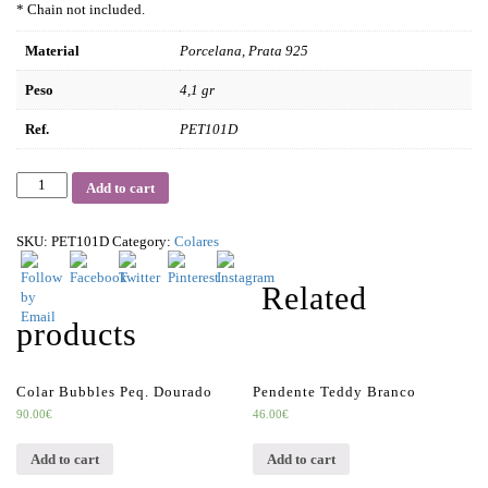
* Chain not included.
Material
Porcelana, Prata 925
Peso
4,1 gr
Ref.
PET101D
Quantity
Add to cart
SKU:
PET101D
Category:
Colares
Related
products
Colar Bubbles Peq. Dourado
Pendente Teddy Branco
90.00
€
46.00
€
Add to cart
Add to cart