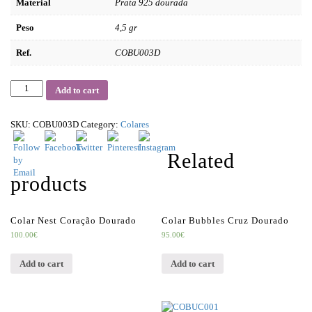
Material
Prata 925 dourada
Peso
4,5 gr
Ref.
COBU003D
Quantity
Add to cart
SKU:
COBU003D
Category:
Colares
Related
products
Colar Nest Coração Dourado
Colar Bubbles Cruz Dourado
100.00
€
95.00
€
Add to cart
Add to cart