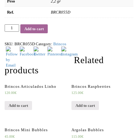
Peso
2,2 gr
Ref.
BRCR055D
Quantity
Add to cart
SKU:
BRCR055D
Category:
Brincos
Related
products
Brincos Articulados Linho
Brincos Raspberries
120.00
€
125.00
€
Add to cart
Add to cart
Brincos Mini Bubbles
Argolas Bubbles
45.00
€
115.00
€