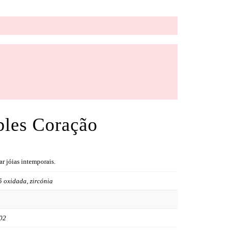
bles Coração
r jóias intemporais.
5 oxidada, zircónia
02