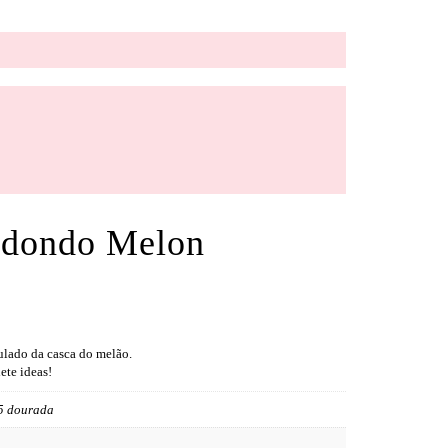
redondo Melon
ulado da casca do melão.
ete ideas!
5 dourada