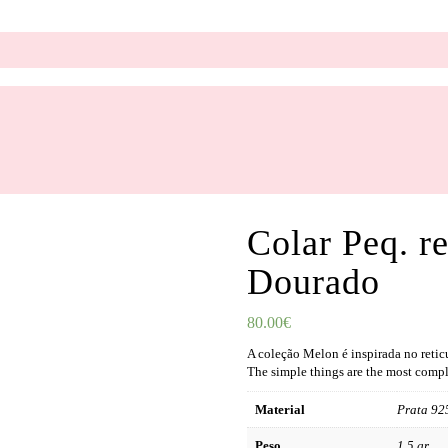
Colar Peq. 
Dourado
80.00
€
A coleção Melon é inspirada no retic
The simple things are the most compl
Material
Prata 92
Peso
1,5 gr