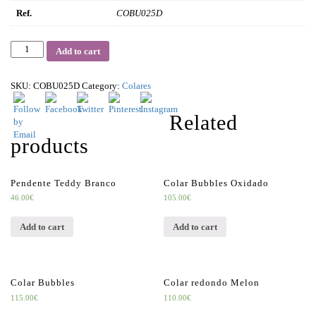
Ref.
COBU025D
Quantity
Add to cart
SKU:
COBU025D
Category:
Colares
Related
products
Pendente Teddy Branco
Colar Bubbles Oxidado
46.00
€
105.00
€
Add to cart
Add to cart
Colar Bubbles
Colar redondo Melon
115.00
€
110.00
€