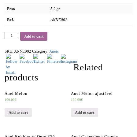
Peso
5,2 gr
Ref.
ANNE002
Quantity
Add to cart
SKU:
ANNE002
Category:
Anéis
Related
products
Anel Melon
Anel Melon ajustável
100.00
€
100.00
€
Add to cart
Add to cart
Anel Bubbles c/ Ouro 375
Anel Chameleon Grande